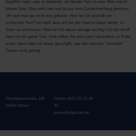
begriffen habe, was es bedeutet, ein blinder Text zu sein: Man macht
keinen Sinn. Man wirkt hier und da aus dem Zusammenhang gerissen.
Oft wird man gar nicht erst gelesen. Aber bin ich deshalb ein
schlechter Text? Ich weiß dass ich nie die Chance haben werde, im
Stern zu erscheinen. Aber bin ich darum weniger wichtig? Ich bin blind!
Aber ich bin gerne Text. Und sollten Sie mich jetzt tatsächlich zu Ende
lesen, dann habe ich etwas geschafft, was den meisten "normalen"
Texten nicht gelingt.
Pferdebachstraße 249
Telefon (023 02) 42 49
58454 Witten
30
praxis@ergocura.de